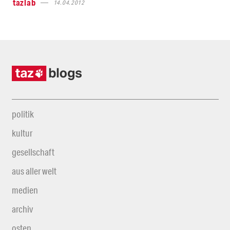
tazlab
14.04.2012
politik
kultur
gesellschaft
aus aller welt
medien
archiv
osten