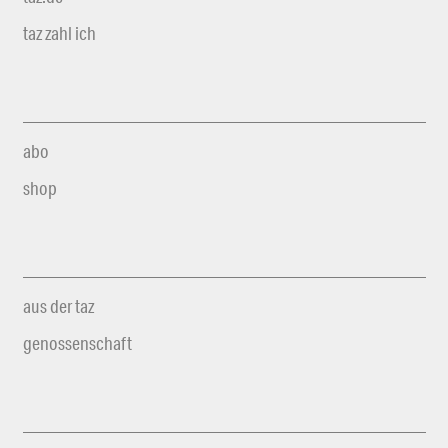
taz zahl ich
abo
shop
aus der taz
genossenschaft