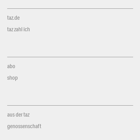
taz.de
taz zahl ich
abo
shop
aus der taz
genossenschaft