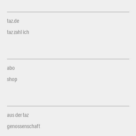
taz.de
taz zahl ich
abo
shop
aus der taz
genossenschaft