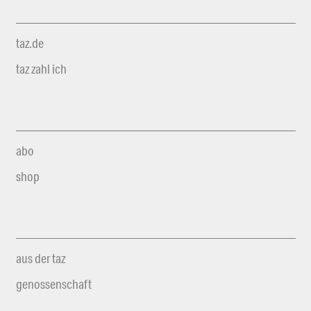
taz.de
taz zahl ich
abo
shop
aus der taz
genossenschaft