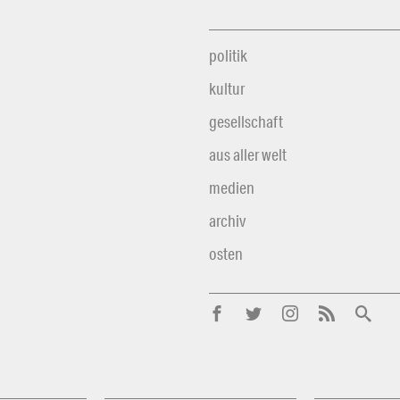
politik
kultur
gesellschaft
aus aller welt
medien
archiv
osten