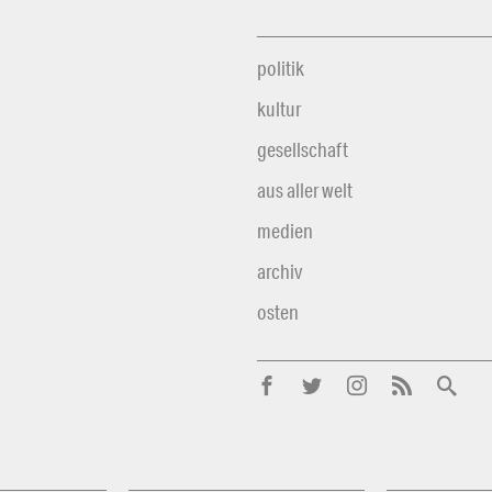
politik
kultur
gesellschaft
aus aller welt
medien
archiv
osten