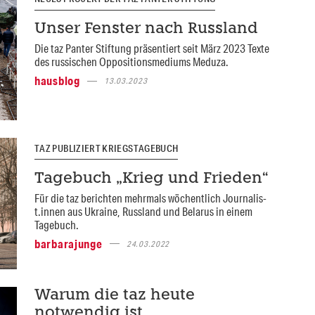
Unser Fenster nach Russland
Die taz Panter Stiftung präsentiert seit März 2023 Texte
des russischen Oppositionsmediums Meduza.
hausblog
13.03.2023
TAZ PUBLIZIERT KRIEGSTAGEBUCH
Tagebuch „Krieg und Frieden“
Für die taz berichten mehrmals wöchentlich Jour­na­lis­
t.in­nen aus Ukraine, Russland und Belarus in einem
Tagebuch.
barbarajunge
24.03.2022
Warum die taz heute
notwendig ist