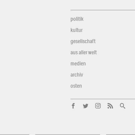
politik
kultur
gesellschaft
aus aller welt
medien
archiv
osten