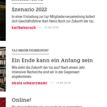
Szenario 2022
In einer Einladung zur taz-Mitgliederversammlung äußert
sich Geschäftsführer Karl-Heinz Ruch zur Zukunft der taz.
karlheinzruch
13.08.2018
TAZ INNOVATIONSREPORT
Ein Ende kann ein Anfang sein
Wie sieht die Zukunft der taz aus? Nach einem Jahr
intensiver Recherche sind wir in der Gegenwart
angekommen.
nicola schwarzmaier
14.06.2018
Online!
Bis eben befanden wir uns noch im so genannten