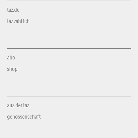
taz.de
taz zahl ich
abo
shop
aus der taz
genossenschaft