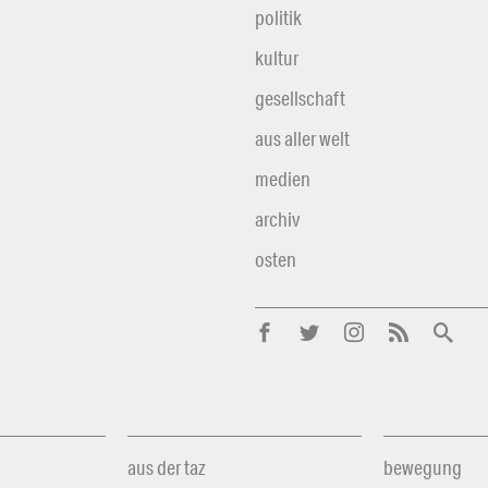
politik
kultur
gesellschaft
aus aller welt
medien
archiv
osten
aus der taz
bewegung