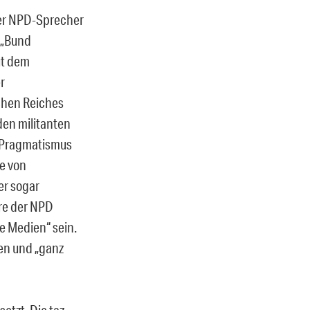
iger NPD-Sprecher
 „Bund
ut dem
r
chen Reiches
 den militanten
n Pragmatismus
e von
er sogar
äre der NPD
e Medien“ sein.
en und „ganz
etzt. Die taz