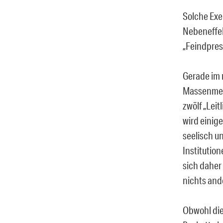
Solche Exe
Nebeneffek
„Feindpres
Gerade im 
Massenmedi
zwölf „Lei
wird einig
seelisch u
Institution
sich daher
nichts and
Obwohl die