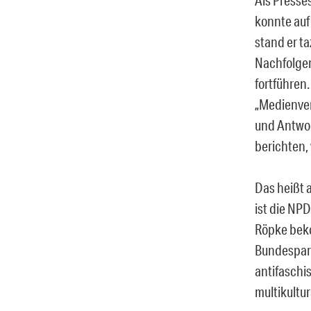
konnte auf 
stand er ta
Nachfolger
fortführen.
„Medienver
und Antwort
berichten, 
Das heißt 
ist die NP
Röpke beko
Bundespart
antifaschi
multikultu