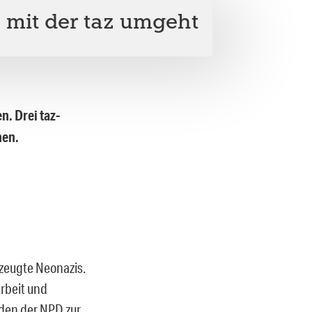
 mit der taz umgeht
. Drei taz-
hen.
rzeugte Neonazis.
Arbeit und
aden der NPD zur