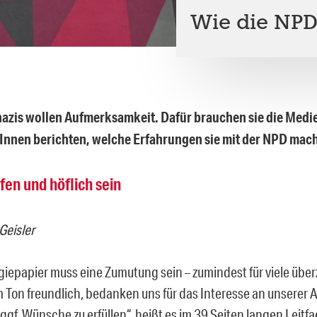
Wie die NPD
zis wollen Aufmerksamkeit. Dafür brauchen sie die Medien
Innen berichten, welche Erfahrungen sie mit der NPD mac
en und höflich sein
Geisler
giepapier muss eine Zumutung sein – zumindest für viele übe
im Ton freundlich, bedanken uns für das Interesse an unserer 
ggf. Wünsche zu erfüllen“, heißt es im 39 Seiten langen Leitf