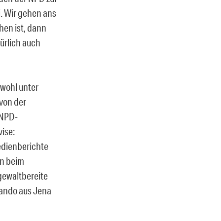
. Wir gehen ans
hen ist, dann
ürlich auch
bwohl unter
von der
 NPD-
vise:
Medienberichte
en beim
 gewaltbereite
mando aus Jena