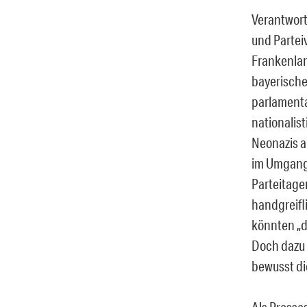
Verantwortl
und Partei
Frankenlan
bayerische
parlamenta
nationalist
Neonazis a
im Umgang 
Parteitage
handgreifl
könnten „d
Doch dazu 
bewusst di
Als Presses