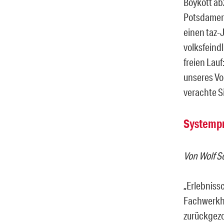
Boykott ab
Potsdamer 
einen taz-
volksfeind
freien Lauf
unseres Vo
verachte Si
Systemp
Von Wolf S
„Erlebniss
Fachwerkho
zurückgezo