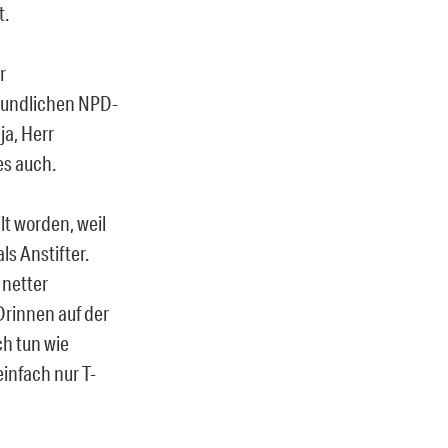
t.
r
reundlichen NPD-
ja, Herr
es auch.
lt worden, weil
ls Anstifter.
 netter
Drinnen auf der
ch tun wie
infach nur T-