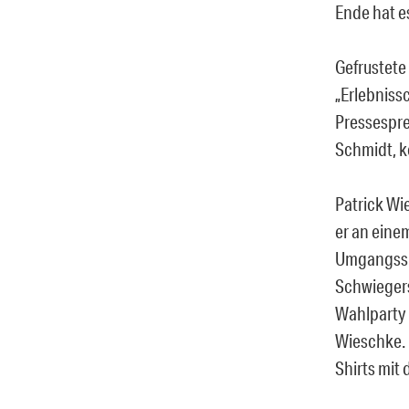
Ende hat e
Gefrustete
„Erlebniss
Pressespre
Schmidt, k
Patrick Wi
er an einem
Umgangsspr
Schwiegers
Wahlparty i
Wieschke. 
Shirts mit