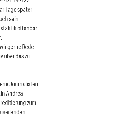
aar Tage später
Auch sein
staktik offenbar
:
 wir gerne Rede
iv über das zu
mene Journalisten
tin Andrea
kreditierung zum
auseilenden