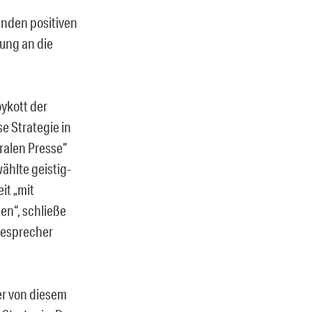
enden positiven
rung an die
ykott der
e Strategie in
ralen Presse“
ählte geistig-
it „mit
ben“, schließe
ssesprecher
er von diesem