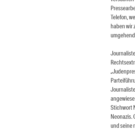
Pressearbe
Telefon, w
haben wir 
umgehend 
Journalist
Rechtsextr
„Judenpres
Parteiführu
Journalist
angewiesen
Stichwort 
Neonazis. 
und seine 