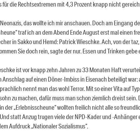
s für die Rechtsextremen mit 4,3 Prozent knapp nicht gereich
 Neonazis, das wollte ich mir anschauen. Doch am Eingang de
cheune“ traf ich an dem Abend Ende August erst mal einen f
cher in Sakko und Hemd: Patrick Wieschke. Ach, von der taz, 
ommen Sie doch rein, sagte der nur. Essen und Trinken gebe 
eschke ist vor knapp zehn Jahren zu 33 Monaten Haft verurtei
 Anschlag auf einen Döner-Imbiss in Eisenach beteiligt war: a
achlich nennt man das wohl Terror. Mit so einer Vita auf Typ
ohn zu machen, dafür muss man schon ziemlich dreist sein. 
n der „Erlebnisscheune“ wollten freilich nicht alle so freundli
Und statt Anzug trugen viele der NPD-Kader und -Anhänger e
 dem Aufdruck „Nationaler Sozialismus“.