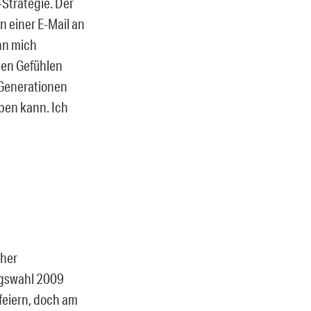
-Strategie. Der
 einer E-Mail an
nn mich
nen Gefühlen
n Generationen
ben kann. Ich
cher
agswahl 2009
 feiern, doch am