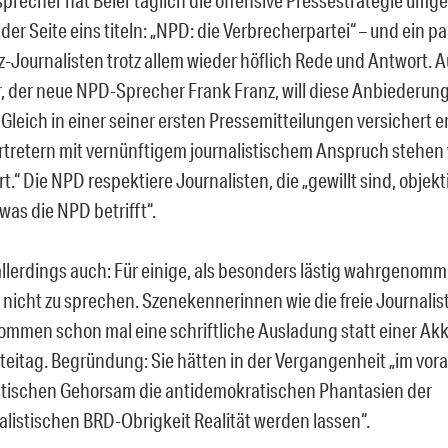
der Seite eins titeln: „NPD: die Verbrecherpartei“ – und ein p
z-Journalisten trotz allem wieder höflich Rede und Antwort. 
, der neue NPD-Sprecher Frank Franz, will diese Anbiederung
 Gleich in einer seiner ersten Pressemitteilungen versichert er
tretern mit vernünftigem journalistischem Anspruch stehen
.“ Die NPD respektiere Journalisten, die „gewillt sind, objekt
was die NPD betrifft“.
allerdings auch: Für einige, als besonders lästig wahrgenom
D nicht zu sprechen. Szenekennerinnen wie die freie Journalis
mmen schon mal eine schriftliche Ausladung statt einer Ak
eitag. Begründung: Sie hätten in der Vergangenheit „im vor
stischen Gehorsam die antidemokratischen Phantasien der
ralistischen BRD-Obrigkeit Realität werden lassen“.