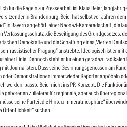
ich für die Regeln zur Pressearbeit ist Klaus Beier, langjähr
vorsitzender in Brandenburg. Beier hat selbst vor Jahren dem
d“ in Bayern angehört, einer Neonazi-Kameradschaft, die la
n Verfassungsschutz „die Beseitigung des Grundgesetzes, de
rischen Demokratie und die Schaffung eines ,Vierten Deuts
isch-rassistischer Prägung“ anstrebte. Ideologisch ist er mit
uf einer Linie. Dennoch steht er für einen geradezu radikale
mit Journalisten. Dass seine Gesinnungsgenossen am Rand
n oder Demonstrationen immer wieder Reporter anpöbeln od
ich werden, passte Beier nicht ins PR-Konzept. Die Funktion
ie geborenen Zulieferer für regionale, aber auch überregional
müsse seine Partei „die Hinterzimmeratmosphäre“ überwind
e Öffentlichkeit“ suchen.
precher hat Beier täglich die offensive Pressestrategie umges