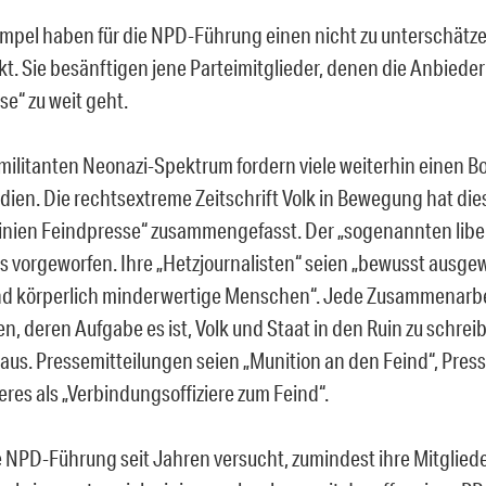
mpel haben für die NPD-Führung einen nicht zu unterschätz
t. Sie besänftigen jene Parteimitglieder, denen die Anbiede
se“ zu weit geht.
militanten Neonazi-Spektrum fordern viele weiterhin einen Bo
en. Die rechtsextreme Zeitschrift Volk in Bewegung hat dies
tlinien Feindpresse“ zusammengefasst. Der „sogenannten libe
es vorgeworfen. Ihre „Hetzjournalisten“ seien „bewusst ausgew
nd körperlich minderwertige Menschen“. Jede Zusammenarbe
en, deren Aufgabe es ist, Volk und Staat in den Ruin zu schrei
 aus. Pressemitteilungen seien „Munition an den Feind“, Pre
eres als „Verbindungsoffiziere zum Feind“.
 NPD-Führung seit Jahren versucht, zumindest ihre Mitglied