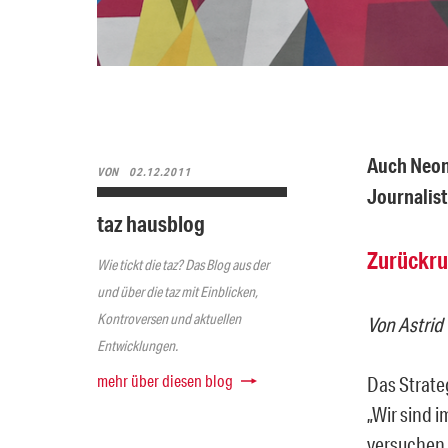
Auch Neona
VON
02.12.2011
Journalist
taz hausblog
Zurückruf
Wie tickt die taz? Das Blog aus der
und über die taz mit Einblicken,
Kontroversen und aktuellen
Von Astrid 
Entwicklungen.
mehr über diesen blog
Das Strate
„Wir sind 
versuchen 