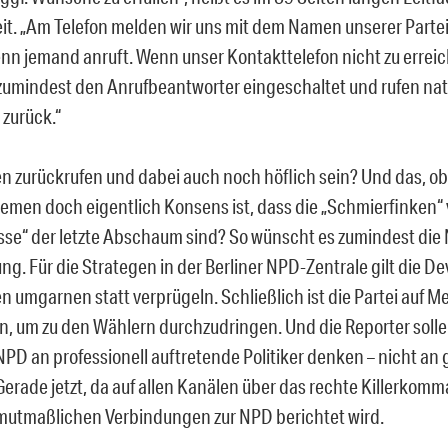
it. „Am Telefon melden wir uns mit dem Namen unserer Partei
enn jemand anruft. Wenn unser Kontakttelefon nicht zu erreic
zumindest den Anrufbeantworter eingeschaltet und rufen nat
zurück.“
en zurückrufen und dabei auch noch höflich sein? Und das, o
emen doch eigentlich Konsens ist, dass die „Schmierfinken“ 
se“ der letzte Abschaum sind? So wünscht es zumindest die
ng. Für die Strategen in der Berliner NPD-Zentrale gilt die De
en umgarnen statt verprügeln. Schließlich ist die Partei auf 
, um zu den Wählern durchzudringen. Und die Reporter soll
NPD an professionell auftretende Politiker denken – nicht an
Gerade jetzt, da auf allen Kanälen über das rechte Killerkom
mutmaßlichen Verbindungen zur NPD berichtet wird.