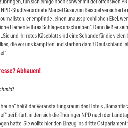
zubringen, tun sich einige noch schwer mit der offensiven PR
NPD-Stadtverordnete Marcel Guse zum Beispiel versicherte in
Journalisten, er empfinde „einen unaussprechlichen Ekel, we
liche Elemente Ihres Schlages anschreiben“. Dann ließ er sei
: „Sie und ihr rotes Käseblatt sind eine Schande für die viele
lkes, die vor uns kämpften und starben damit Deutschland le
e!“
resse? Abhauen!
chmidt
cheune“ heißt der Veranstaltungsraum des Hotels „Romantis
f“ bei Erfurt, in den sich die Thüringer NPD nach der Landt
gen hatte. Sie wollte hier den Einzug ins dritte Ostparlament