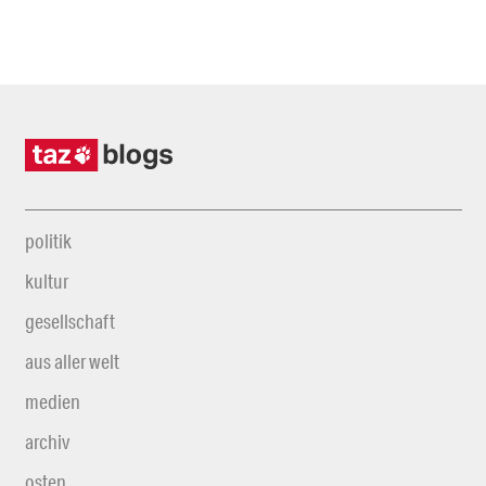
politik
kultur
gesellschaft
aus aller welt
medien
archiv
osten