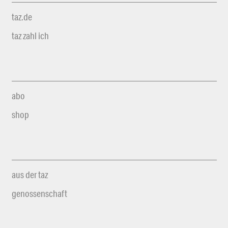
taz.de
taz zahl ich
abo
shop
aus der taz
genossenschaft