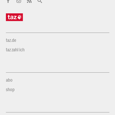
taz.de
taz zahl ich
abo
shop