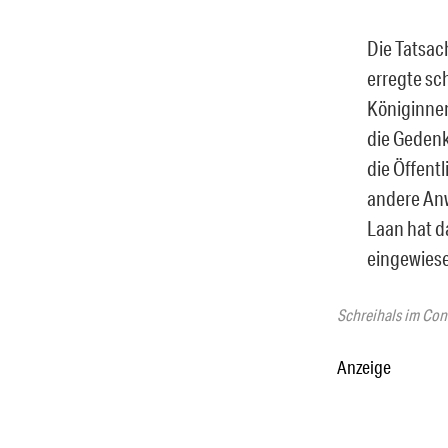
Die Tatsac
erregte sc
Königinnen
die Gedenk
die Öffentl
andere An
Laan hat da
eingewies
Schreihals im Co
Anzeige