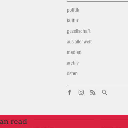
politik
kultur
gesellschaft
aus aller welt
medien
archiv
osten
can read
aus der taz
bewegung