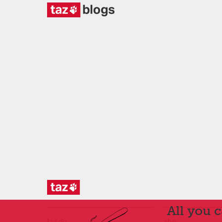
All you 
taz.de
abo