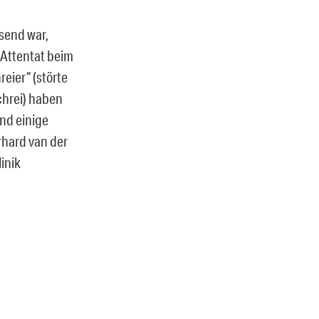
send war,
 Attentat beim
ier“ (störte
chrei) haben
end einige
hard van der
linik