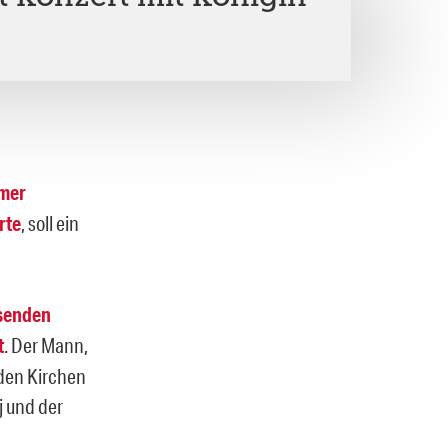
amer
rte
, soll ein
esenden
t
. Der Mann,
 den Kirchen
j und der