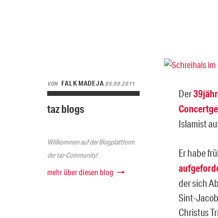
FALK MADEJA
VON
05.09.2011
Der
39jähr
taz blogs
Concertgeb
Islamist au
Willkommen auf der Blogplattform
Er habe frü
der taz-Community!
aufgeforde
mehr über diesen blog
der sich A
Sint-Jacob
Christus T