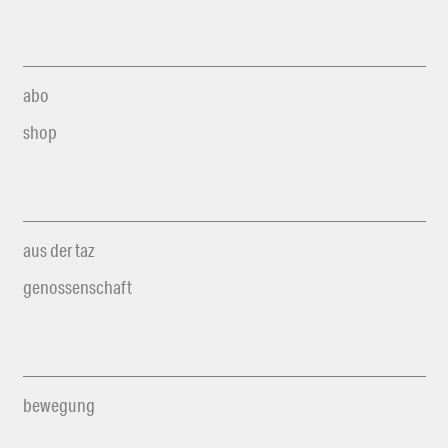
abo
shop
aus der taz
genossenschaft
bewegung