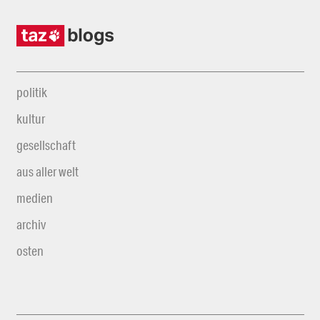
politik
kultur
gesellschaft
aus aller welt
medien
archiv
osten