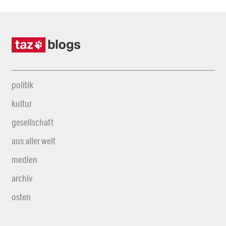
politik
kultur
gesellschaft
aus aller welt
medien
archiv
osten