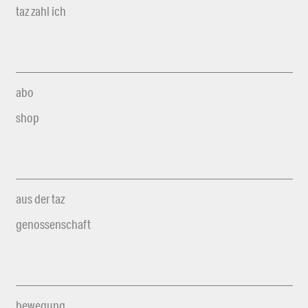
taz zahl ich
abo
shop
aus der taz
genossenschaft
bewegung