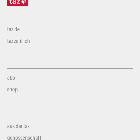
taz.de
taz zahl ich
abo
shop
aus der taz
genossenschaft