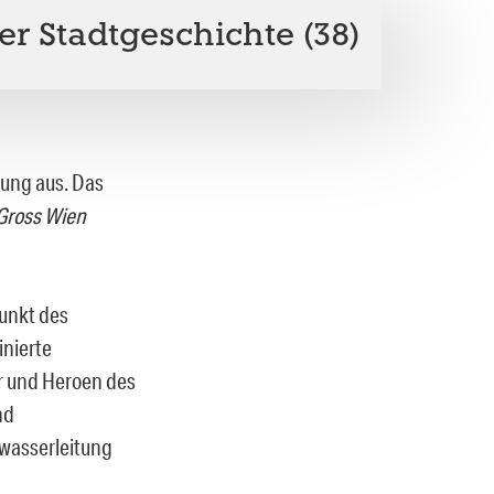
r Stadtgeschichte (38)
wung aus. Das
Gross Wien
punkt des
inierte
er und Heroen des
nd
nwasserleitung