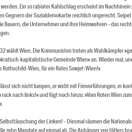
 werden. Ein so rabiater Kahlschlag erscheint im Nachhinein 
en Gegnern der Sozialdemokartie reichlich ungerecht. Seipel
die Bauern, die Unternehmer und ihre Heimwehren – das rechte
ngen.
932 wählt Wien. Die Kommunisten treten als Wahlkämpfer »g
kratisch-kapitalistische Gemeinde Wien« an. Wieder mal, un
 Rothschild-Wien, für ein Rotes Sowjet-Wien!«
lässt sich nicht lumpen, er wirbt mit Fimvorführungen, er kon
 ruck nach links!« und fügt noch hinzu: »Vom Roten Wien zum
«.
, Selbsttäuschung der Linken! – Diesmal räumen die Nationals
lle zehn Mandate auf einmal ab. Die Anhänger von Hitlers b