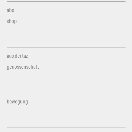
abo
shop
aus der taz
genossenschaft
bewegung