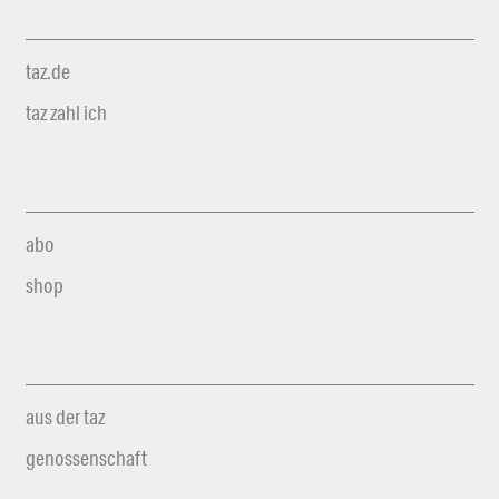
taz.de
taz zahl ich
abo
shop
aus der taz
genossenschaft