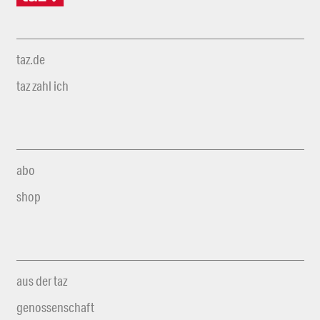
taz.de
taz zahl ich
abo
shop
aus der taz
genossenschaft