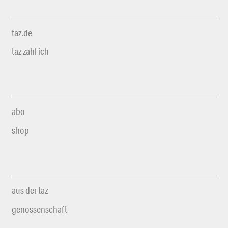
taz.de
taz zahl ich
abo
shop
aus der taz
genossenschaft