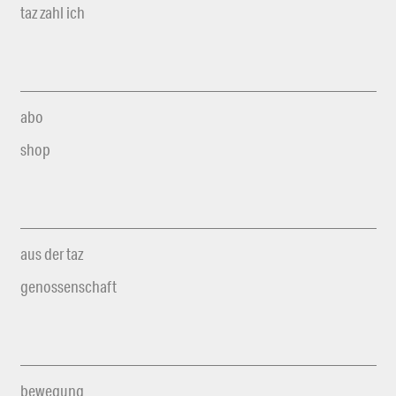
taz zahl ich
abo
shop
aus der taz
genossenschaft
bewegung