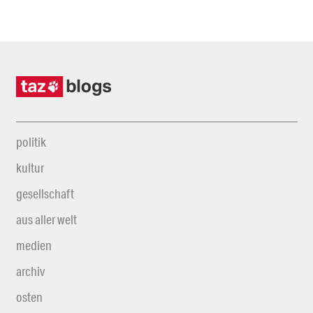
politik
kultur
gesellschaft
aus aller welt
medien
archiv
osten