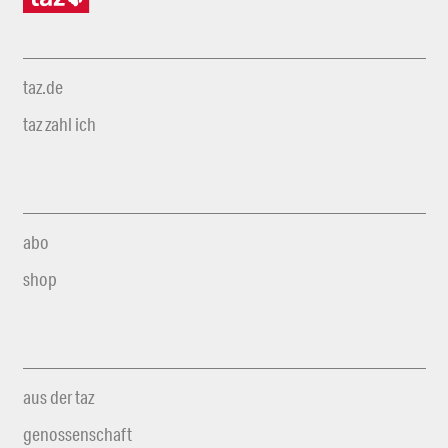
taz.de
taz zahl ich
abo
shop
aus der taz
genossenschaft