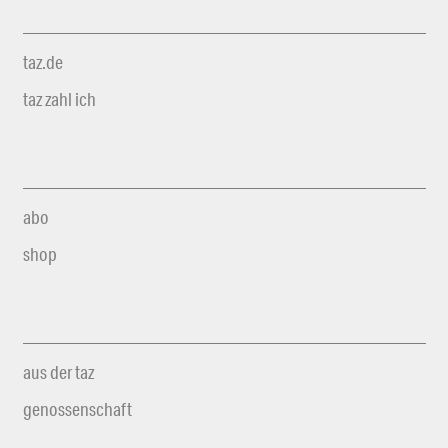
taz.de
taz zahl ich
abo
shop
aus der taz
genossenschaft