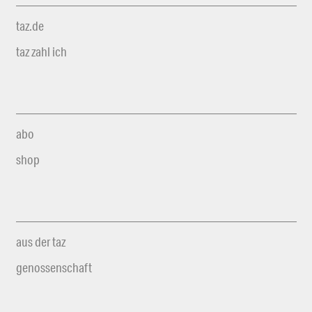
taz.de
taz zahl ich
abo
shop
aus der taz
genossenschaft