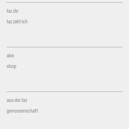
taz.de
taz zahl ich
abo
shop
aus der taz
genossenschaft