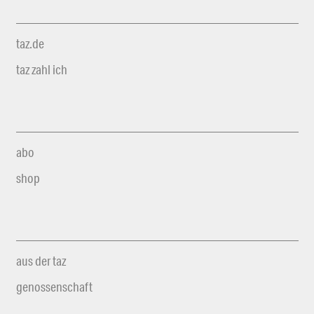
taz.de
taz zahl ich
abo
shop
aus der taz
genossenschaft