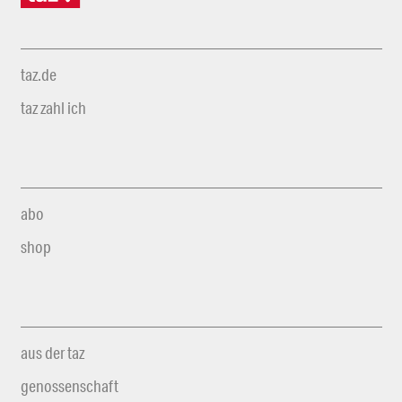
taz.de
taz zahl ich
abo
shop
aus der taz
genossenschaft