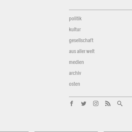
politik
kultur
gesellschaft
aus aller welt
medien
archiv
osten