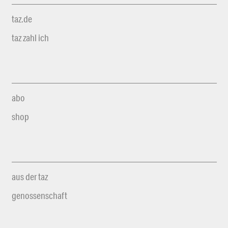
taz.de
taz zahl ich
abo
shop
aus der taz
genossenschaft