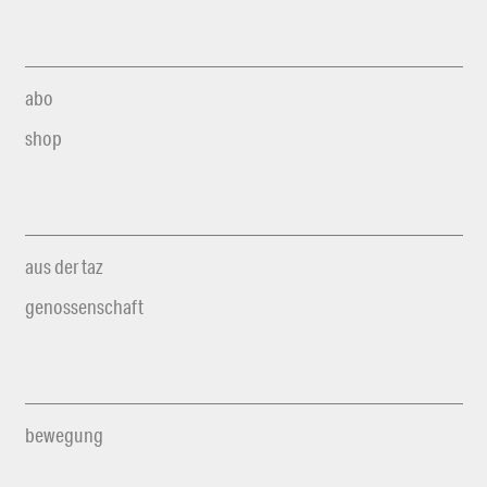
abo
shop
aus der taz
genossenschaft
bewegung