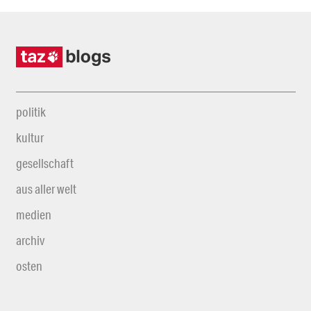
politik
kultur
gesellschaft
aus aller welt
medien
archiv
osten