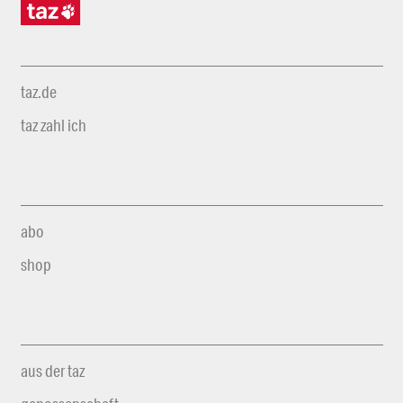
taz.de
taz zahl ich
abo
shop
aus der taz