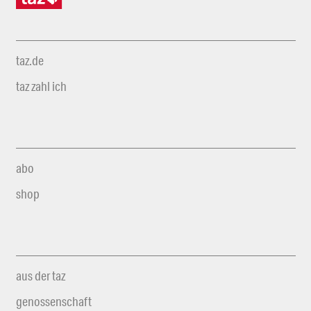
taz.de
taz zahl ich
abo
shop
aus der taz
genossenschaft