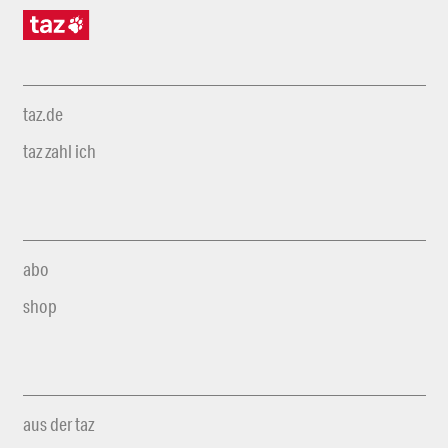
taz.de
taz zahl ich
abo
shop
aus der taz