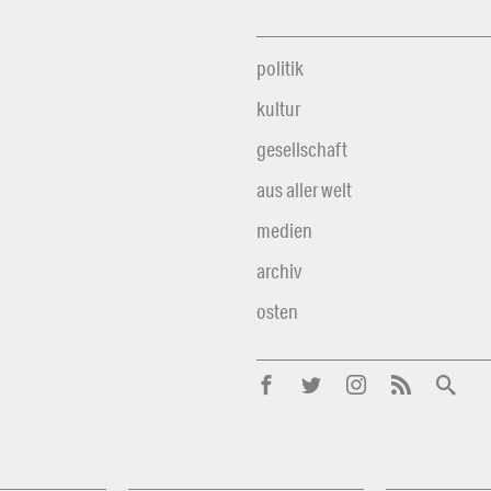
politik
kultur
gesellschaft
aus aller welt
medien
archiv
osten