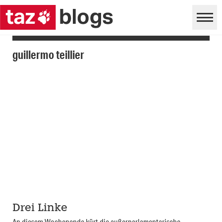
guillermo teillier
Drei Linke
An diesem Wochenende kürt die außerparlamentarische