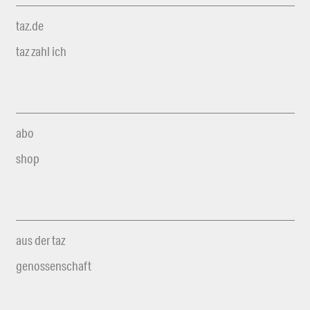
taz.de
taz zahl ich
abo
shop
aus der taz
genossenschaft