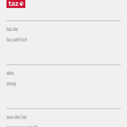
taz.de
taz zahl ich
abo
shop
aus der taz