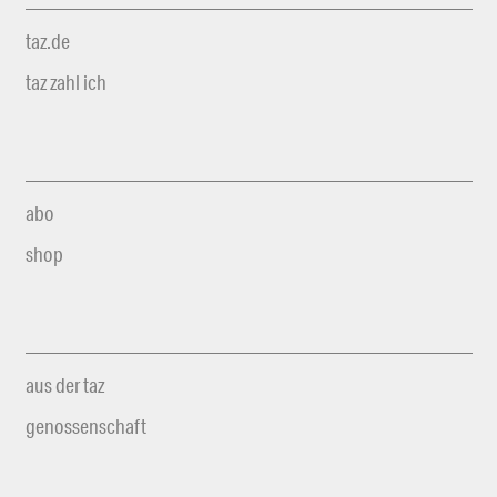
taz.de
taz zahl ich
abo
shop
aus der taz
genossenschaft