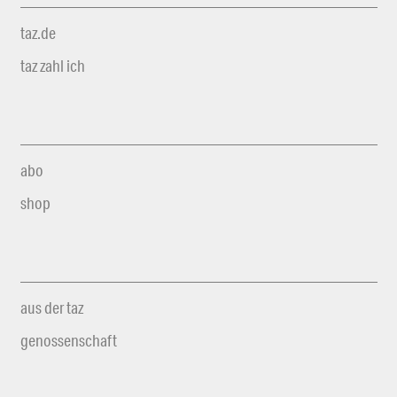
taz.de
taz zahl ich
abo
shop
aus der taz
genossenschaft