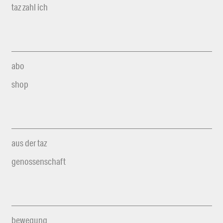
taz zahl ich
abo
shop
aus der taz
genossenschaft
bewegung