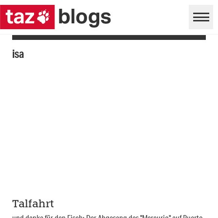
isa
Talfahrt
und danke für den Fisch: Der Abgesang des "Mercurio" auf Puerto