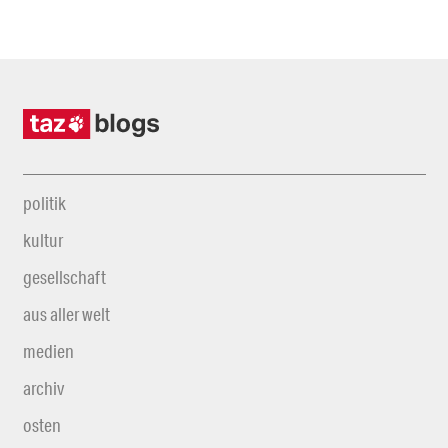
politik
kultur
gesellschaft
aus aller welt
medien
archiv
osten