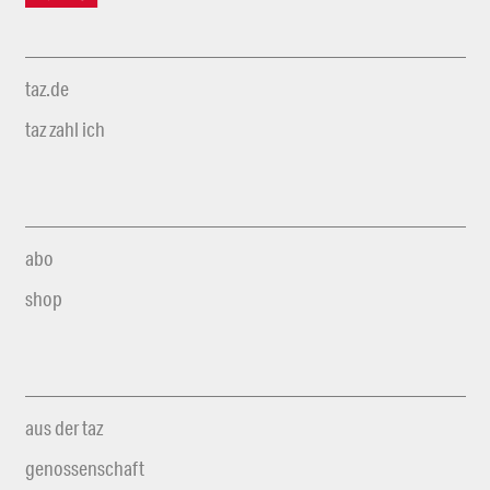
taz.de
taz zahl ich
abo
shop
aus der taz
genossenschaft