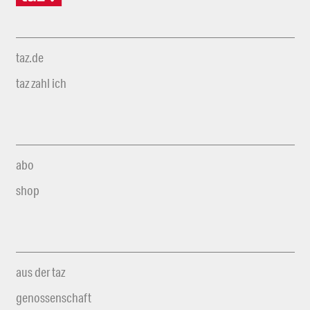
taz.de
taz zahl ich
abo
shop
aus der taz
genossenschaft