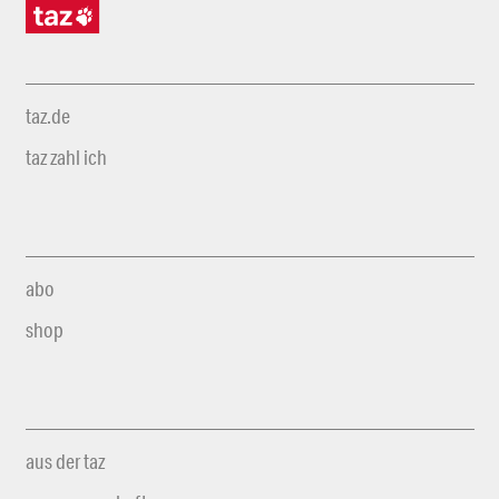
taz.de
taz zahl ich
abo
shop
aus der taz