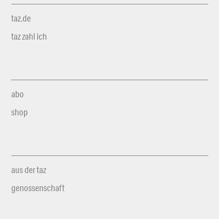
taz.de
taz zahl ich
abo
shop
aus der taz
genossenschaft