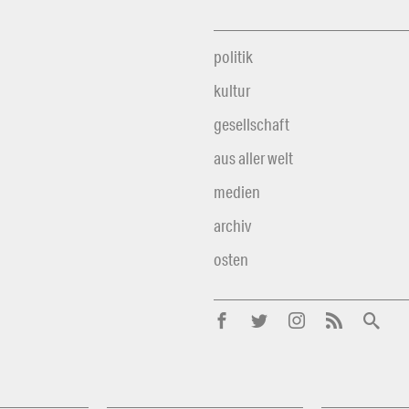
politik
kultur
gesellschaft
aus aller welt
medien
archiv
osten