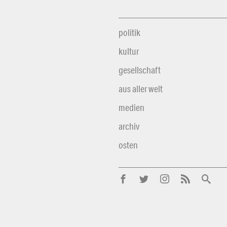
politik
kultur
gesellschaft
aus aller welt
medien
archiv
osten