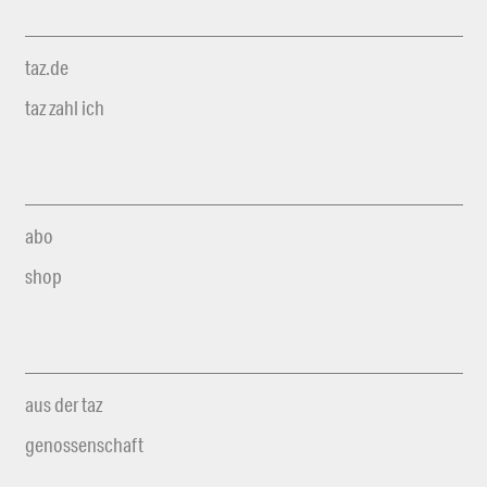
taz.de
taz zahl ich
abo
shop
aus der taz
genossenschaft