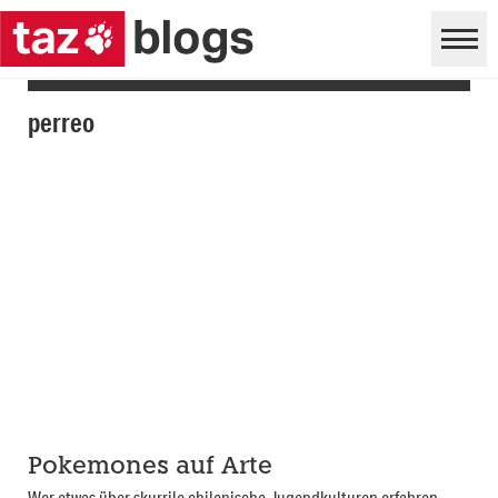
perreo
Pokemones auf Arte
Wer etwas über skurrile chilenische Jugendkulturen erfahren