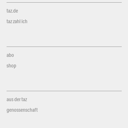
taz.de
taz zahl ich
abo
shop
aus der taz
genossenschaft